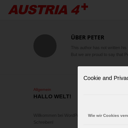
ÜBER
PETER
This author has not written his 
But we are proud to say that
P
Cookie and Priva
Allgemein
HALLO WELT!
Willkommen bei WordPress. Dies ist dein erster Be
Wie wir Cookies ve
Schreiben!