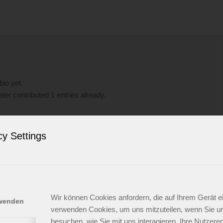
bio yet.
eter
contributed 1 entries already.
cy Settings
Wir können Cookies anfordern, die auf Ihrem Gerät ei
itrag. Bearbeite oder lösche ihn und beginne mit dem
rwenden
verwenden Cookies, um uns mitzuteilen, wenn Sie u
besuchen, wie Sie mit uns interagieren, Ihre Nutzer