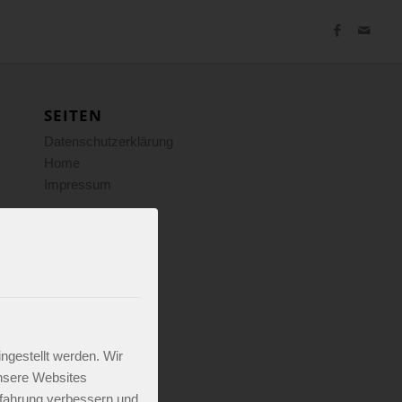
SEITEN
Datenschutzerklärung
Home
Impressum
KATEGORIEN
Allgemein
ARCHIV
November 2024
ngestellt werden. Wir
nsere Websites
erfahrung verbessern und