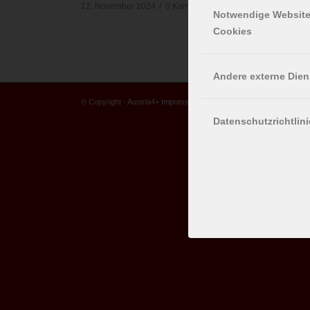
/
/
12. November 2024
0 Kommentare
von
Peter
Notwendige Websit
Cookies
Andere externe Dien
© Copyright - Austria4+
Impressum
|
Datenschutz
Datenschutzrichtlini